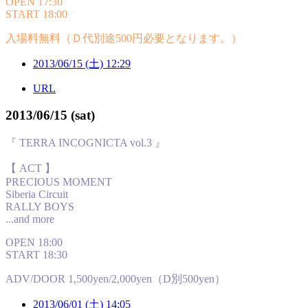
OPEN 17:30
START 18:00
入場料無料（Ｄ代別途500円必要となります。）
2013/06/15 (土) 12:29
URL
2013/06/15 (sat)
『 TERRA INCOGNICTA vol.3 』
【 ACT 】
PRECIOUS MOMENT
Siberia Circuit
RALLY BOYS
...and more
OPEN 18:00
START 18:30
ADV/DOOR 1,500yen/2,000yen（D別500yen）
2013/06/01 (土) 14:05