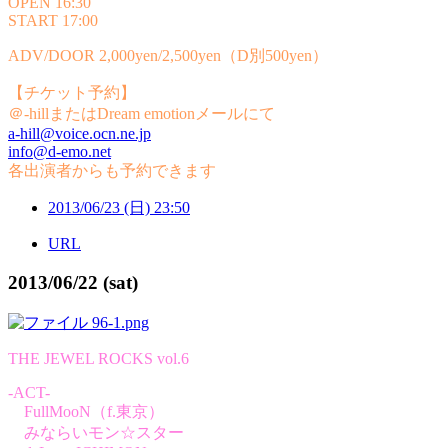
OPEN 16:30
START 17:00
ADV/DOOR 2,000yen/2,500yen（D別500yen）
【チケット予約】
＠-hillまたはDream emotionメールにて
a-hill@voice.ocn.ne.jp
info@d-emo.net
各出演者からも予約できます
2013/06/23 (日) 23:50
URL
2013/06/22 (sat)
THE JEWEL ROCKS vol.6
-ACT-
FullMooN（f.東京）
みならいモン☆スター