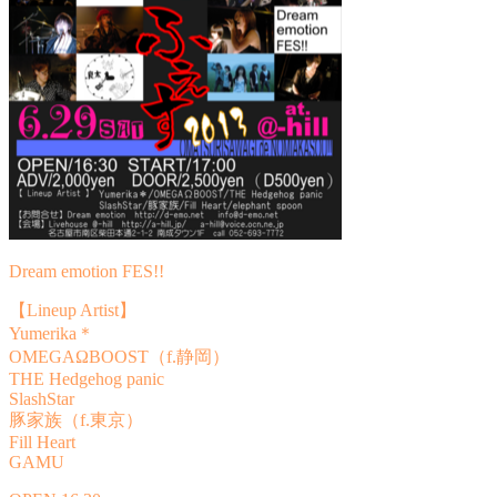
Dream emotion FES!!
【Lineup Artist】
Yumerika＊
OMEGAΩBOOST（f.静岡）
THE Hedgehog panic
SlashStar
豚家族（f.東京）
Fill Heart
GAMU