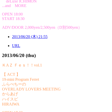
deLuxe ICHIMON
...and MORE
OPEN 18:00
START 18:30
ADV/DOOR 2,000yen/2,500yen（D別500yen）
2013/06/20 (木) 21:55
URL
2013/06/20 (thu)
ＫAＺ Ｆｅｓ！！vol.1
【 ACT 】
19-mini Program Ferret
ふらぺちーの
OVERLADY LOVERS MEETING
からあげ
ハイスピ
HIRAIWA